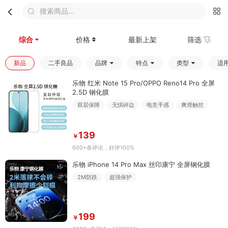
搜索商品...
首页
分类
购物车
我的
综合
价格
最新上架
筛选
新品
二手良品
品牌
特点
类型
适
乐物 红米 Note 15 Pro/OPPO Reno14 Pro 全屏
2.5D 钢化膜
双层保障
无惧碎边
电竞手感
爽滑触控
139
￥
600+条评论
，好评100%
乐物 iPhone 14 Pro Max 丝印康宁 全屏钢化膜
2M防跌
超强保护
199
￥