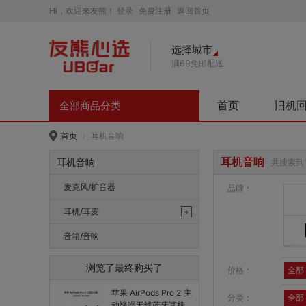
Hi，欢迎来友熊！
登录
免费注册
返回首页
选择城市
满69免邮配送
首页
旧机
全部商品分类
首页
耳机音响
/
耳机音响
耳机音响
共搜索到
麦克风/扩音器
品牌：
耳机/耳麦
+
真无线蓝牙耳机
音箱/音响
颈挂式耳机
浏览了最终购买了
价格：
全部
头戴式耳机
苹果 AirPods Pro 2 主
分类：
全部
动降噪无线蓝牙耳机