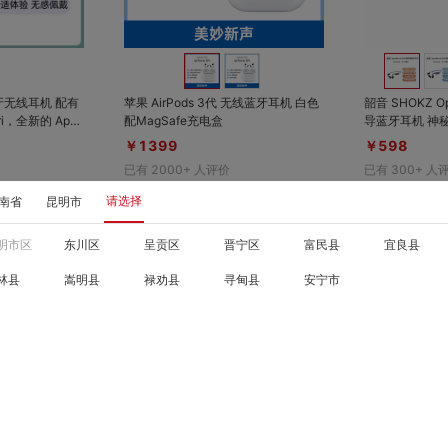
对比
对比
收藏
收藏
 蓝牙无线耳机 配有
苹果 AirPods 3代 无线蓝牙耳机 白色
韶音 SHOKZ O
配MagSafe充电盒
导蓝牙耳机 神秘灰 开放聆听
练，实时感知外
￥1399
￥598
外运动安全
已有
2000+
人评价
已有
300+
人
请选择
南省
昆明市
明市区
东川区
呈贡区
晋宁区
富民县
宜良县
林县
嵩明县
禄劝县
寻甸县
安宁市
对比
对比