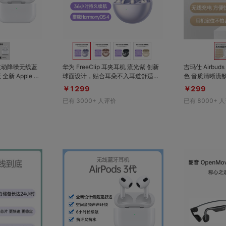
对比
对比
收藏
收藏
 2 主动降噪无线蓝
华为 FreeClip 耳夹耳机 流光紫 创新
吉玛仕 Airbu
H2
球面设计，贴合耳朵不入耳道舒适透
色 音质清晰流畅，超低延迟，入耳检
提升，通透模式
气。支持具有动态头部跟踪功能的空
测，无线充电
￥1299
￥299
静，全新自适应
间音频，整机播放音乐续航长达 36
已有
3000+
人评价
已有
8000+
人
环境，智能调整
小时