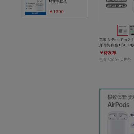
线蓝牙耳机
￥1399
苹果 AirPods Pro
牙耳机 白色 USB-C版 全新 Apple 
芯片，主动降噪效果
￥待发布
可让你听到周围的动
已有
3000+
人评价
音频功能可根据所处
噪音控制程度