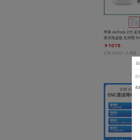
苹果 AirPods 2代
线充电盒版 支持嘿 Siri，全新的 Appl
e H1 耳机芯片
￥1079
已有
8000+
人评价
云
昆
石