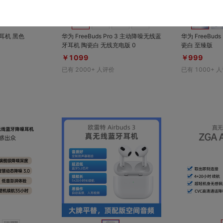
收藏
收藏
牙耳机 黑色
华为 FreeBuds Pro 3 主动降噪无线蓝
华为 FreeBud
牙耳机 陶瓷白 无线充电版 0
瓷白 至臻版
￥1099
￥999
已有
2000+
人评价
已有
1000+
人
对比
对比
收藏
收藏