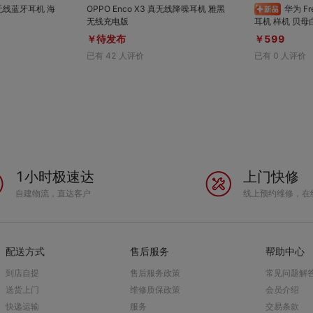
 真无线蓝牙耳机 海
OPPO Enco X3 真无线降噪耳机 雅黑
华为 FreeBuds 7i 真无线蓝牙
无线充电版
耳机 样机 贝母
￥待发布
￥599
已有
42
人评价
已有
0
人评价
1小时极速达
上门快修
自建物流，直达客户
线上预约维修，在
配送方式
售后服务
帮助中心
到店自提
售后服务政策
常见问题解
送货上门
维修质保政策
会员介绍
快递运输
服务
交易条款