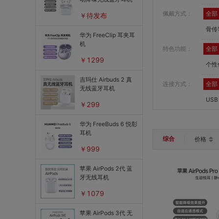
佩戴方式：
全部
￥待发布
骨传
华为 FreeClip 耳夹耳
机
特色功能：
全部
￥1299
个性
吉玛仕 Airbuds 2 真
连接方式：
全部
无线蓝牙耳机
USB
￥299
华为 FreeBuds 6 悦彰
耳机
综合
价格
￥999
苹果 AirPods 2代 蓝
牙无线耳机
￥1079
苹果 AirPods 3代 无