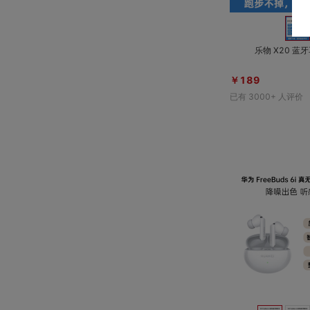
乐物 X20 蓝
￥189
已有
3000+
人评价