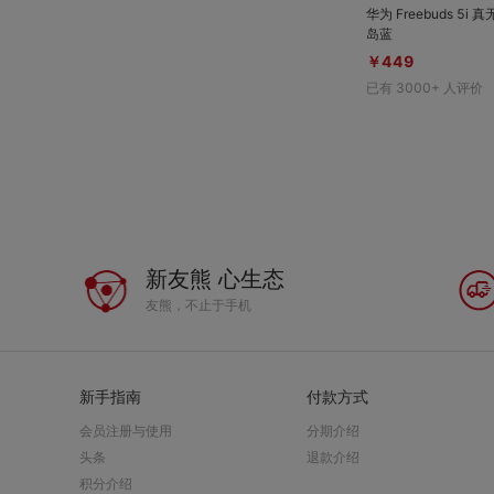
华为 Freebuds 5i
岛蓝
￥449
已有
3000+
人评价
新友熊 心生态
友熊，不止于手机
新手指南
付款方式
会员注册与使用
分期介绍
头条
退款介绍
积分介绍