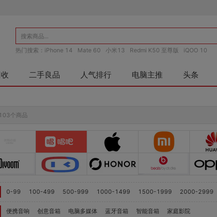
热门搜索：
iPhone 14
Mate 60
小米13
Redmi K50 至尊版
iQOO 10
回收
二手良品
人气排行
电脑主推
头条
103个商品
0-99
100-499
500-999
1000-1499
1500-1999
2000-2999
便携音响
创意音箱
电脑多媒体
蓝牙音箱
智能音箱
家庭影院