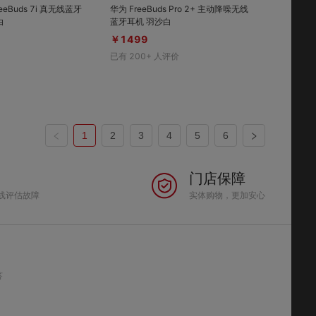
华为 FreeBuds Pro 2+ 主动降噪无线
白
蓝牙耳机 羽沙白
￥1499
已有
200+
人评价
1
2
3
4
5
6
门店保障
线评估故障
实体购物，更加安心
答