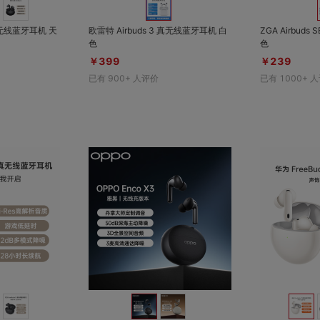
 真无线蓝牙耳机 天
欧雷特 Airbuds 3 真无线蓝牙耳机 白
ZGA Airbud
色
色
￥399
￥239
已有
900+
人评价
已有
1000+
人
对比
对比
收藏
收藏