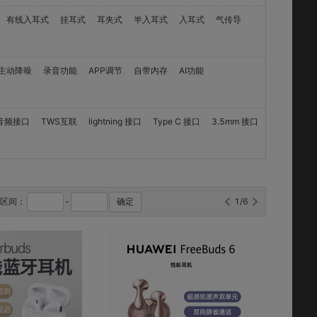
有线入耳式
挂耳式
耳夹式
半入耳式
入耳式
气传导
主动降噪
录音功能
APP调节
自带内存
AI功能
m音频接口
TWS互联
lightning 接口
Type C 接口
3.5mm 接口
格区间：
-
确定
1/6