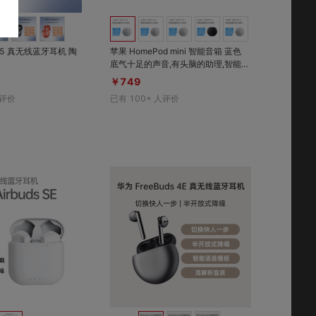
收藏
收藏
s 5 真无线蓝牙耳机 陶
苹果 HomePod mini 智能音箱 蓝色
底气十足的声音,有头脑的助理,智能家
居的管家,隐私安全的保镖
￥749
评价
已有
100+
人评价
对比
对比
收藏
收藏