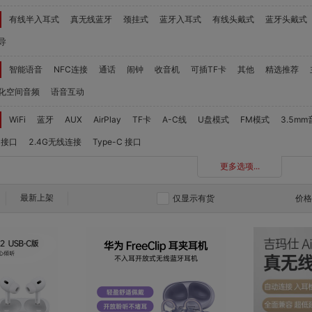
有线半入耳式
真无线蓝牙
颈挂式
蓝牙入耳式
有线头戴式
蓝牙头戴式
导
智能语音
NFC连接
通话
闹钟
收音机
可插TF卡
其他
精选推荐
化空间音频
语音互动
WiFi
蓝牙
AUX
AirPlay
TF卡
A-C线
U盘模式
FM模式
3.5m
 接口
2.4G无线连接
Type-C 接口
更多选项...
最新上架
仅显示有货
价