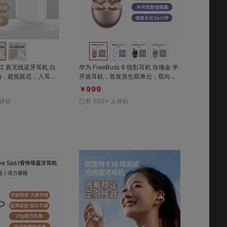
对比
对比
收藏
收藏
ds 2 真无线蓝牙耳机 白
华为 FreeBuds 6 悦彰耳机 玫瑰金 半
开放耳机，首发原生双单元；双向静
谧通话，消除背景音；水滴时尚外
￥999
观，半开放舒适佩戴
评价
已有
500+
人评价