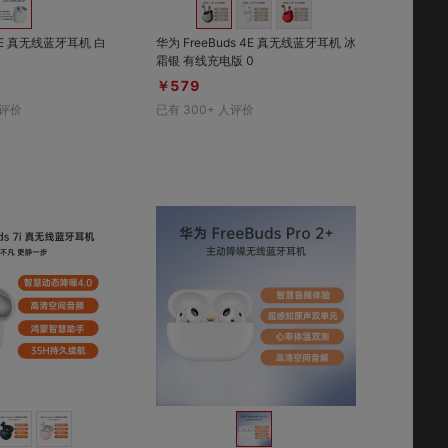
s SE 真无线蓝牙耳机 白
华为 FreeBuds 4E 真无线蓝牙耳机 冰
霜银 有线充电版 0
￥579
评价
已有
300+
人评价
对比
对比
收藏
收藏