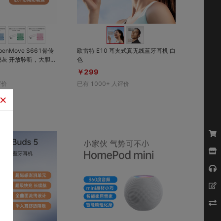
对比
对比
收藏
收藏
penMove S661骨传
欧雷特 E10 耳夹式真无线蓝牙耳机 白
，大胆开
色
界环境声音，守护户
￥299
评价
已有
1000+
人评价
×
对比
对比