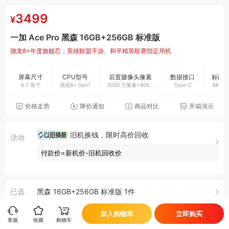
3499
¥
一加 Ace Pro 黑森 16GB+256GB 标准版
骁龙8+年度旗舰芯，英雄联盟手游、和平精英联赛指定用机
屏幕尺寸
CPU型号
后置摄像头像素
数据接口
标配
6.7 英寸
骁龙8+ Gen1
5000 万像素+800
Type-C
4800m
万像素+200 万像素
价格走势
降价通知
商品对比
开箱演示
旧机换钱，限时高价回收
活动
付款价=新机价-旧机回收价
已选
黑森 16GB+256GB 标准版 1件
可选增值服务
加入购物车
立即购买
客服
收藏
购物车
门店
您的地区暂无门店