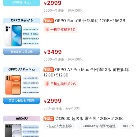
2999
￥
5000+条评论
，好评100%
OPPO Reno16 怦然星动 12GB+256GB
手机热卖榜第1名
3499
￥
6000+条评论
，好评100%
OPPO A7 Pro Max 全网通5G版 前橙似锦
12GB+512GB
手机热卖榜第2名
2999
￥
300+条评论
，好评100%
荣耀600 超级版 曜石黑 12GB+512GB
2亿超清大底影像
8600mAh青海湖大电池
8000n