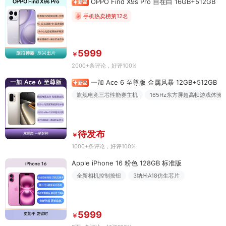
OPPO Find X9s Pro 自在白 16GB+512GB
手机热卖榜第12名
5999
￥
2000+条评论
，好评100%
一加 Ace 6 至尊版 金属风暴 12GB+512GB
旗舰电竞三芯性能赛主机
165Hz东方屏超高帧游戏体验
待发布
￥
1000+条评论
，好评100%
Apple iPhone 16 粉色 128GB 标准版
全新相机控制按钮
3纳米A18仿生芯片
5999
￥