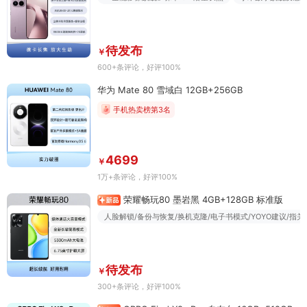
待发布
￥
600+条评论
，好评100%
华为 Mate 80 雪域白 12GB+256GB
手机热卖榜第3名
4699
￥
1万+条评论
，好评100%
荣耀畅玩80 墨岩黑 4GB+128GB 标准版
人脸解锁/备份与恢复/换机克隆/电子书模式/YOYO建议/指
待发布
￥
300+条评论
，好评100%