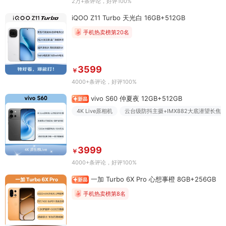
2万+条评论
，好评100%
iQOO Z11 Turbo 天光白 16GB+512GB
手机热卖榜第20名
3599
￥
4000+条评论
，好评100%
vivo S60 仲夏夜 12GB+512GB
4K Live原相机
云台级防抖主摄+IMX882大底潜望长焦
3999
￥
4000+条评论
，好评100%
一加 Turbo 6X Pro 心想事橙 8GB+256GB
手机热卖榜第8名