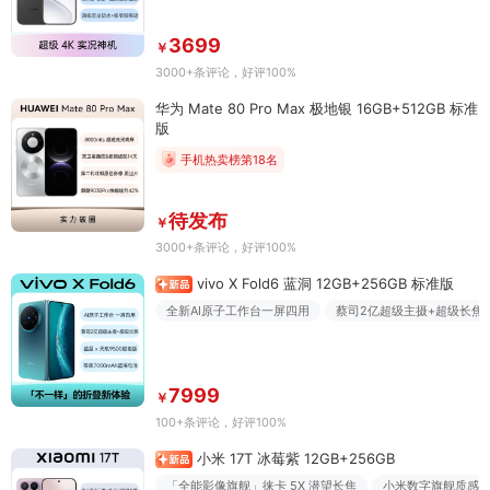
3699
￥
3000+条评论
，好评100%
华为 Mate 80 Pro Max 极地银 16GB+512GB 标准
版
手机热卖榜第18名
待发布
￥
3000+条评论
，好评100%
vivo X Fold6 蓝洞 12GB+256GB 标准版
全新AI原子工作台一屏四用
蔡司2亿超级主摄+超级长焦
7999
￥
100+条评论
，好评100%
小米 17T 冰莓紫 12GB+256GB
「全能影像旗舰」徕卡 5X 潜望长焦
小米数字旗舰质感