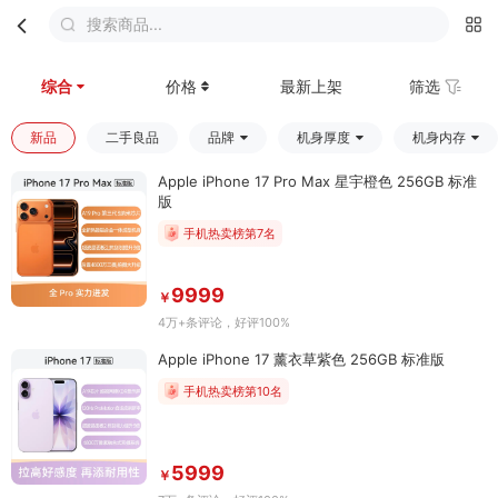
搜索商品...
首页
分类
购物车
我的
综合
价格
最新上架
筛选
新品
二手良品
品牌
机身厚度
机身内存
Apple iPhone 17 Pro Max 星宇橙色 256GB 标准
版
手机热卖榜第7名
9999
￥
4万+条评论
，好评100%
Apple iPhone 17 薰衣草紫色 256GB 标准版
手机热卖榜第10名
5999
￥