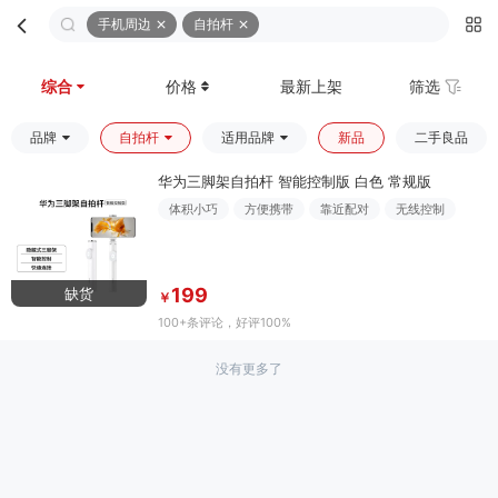
手机周边
自拍杆
首页
分类
购物车
我的
综合
价格
最新上架
筛选
品牌
自拍杆
适用品牌
新品
二手良品
华为三脚架自拍杆 智能控制版 白色 常规版
体积小巧
方便携带
靠近配对
无线控制
199
缺货
￥
100+条评论
，好评100%
没有更多了