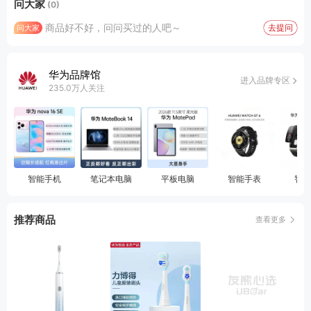
问大家
(0)
商品好不好，问问买过的人吧～
去提问
问大家
华为品牌馆
进入品牌专区
235.0万人关注
智能手机
笔记本电脑
平板电脑
智能手表
智能
推荐商品
查看更多
显示器
台式机