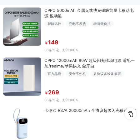
OPPO 5000mAh 金属无线快充磁吸能量卡移动电
源 悦动银
智能温控
充电不发烫
轻薄无负担
149
￥
58条评论
，好评100%
OPPO 12000mAh 80W 超级闪充移动电源 适配一
加/realme/苹果快充 象牙白
官方品质
安全不伤机
多协议多设备兼容
269
￥
36条评论
，好评100%
卡俪欧 R37A 20000mAh 全协议超级闪充移动电源