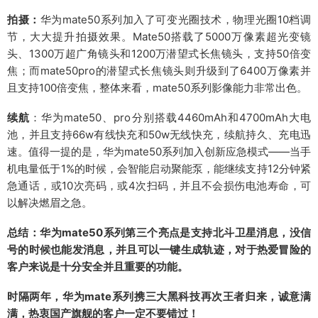
拍摄：
华为mate50系列加入了可变光圈技术，物理光圈10档调
后置摄像头：最大支持4K（3840 x 2160）视频
节，大大提升拍摄效果。Mate50搭载了5000万像素超光变镜
视频拍摄
录制，支持AIS防抖。 前置摄像头：最大支持4K
（3840 x 2160）视频录制，支持AIS防抖。
头、1300万超广角镜头和1200万潜望式长焦镜头，支持50倍变
焦；而mate50pro的潜望式长焦镜头则升级到了6400万像素并
光学防抖
支持
且支持100倍变焦，整体来看，mate50系列影像能力非常出色。
数码相机感光
CMOS
续航
：华为mate50、pro分别搭载4460mAh和4700mAh大电
元件
池，并且支持66w有线快充和50w无线快充，续航持久、充电迅
数码相机功能
支持
速。值得一提的是，华为mate50系列加入创新应急模式——当手
机电量低于1%的时候，会智能启动聚能泵，能继续支持12分钟紧
传感器
急通话，或10次亮码，或4次扫码，并且不会损伤电池寿命，可
以解决燃眉之急。
指纹识别
屏幕指纹
总结：华为mate50系列第三个亮点是支持北斗卫星消息，没信
电子罗盘
支持
号的时候也能发消息，并且可以一键生成轨迹，对于热爱冒险的
陀螺仪
支持
客户来说是十分安全并且重要的功能。
光线感应
支持
时隔两年，华为mate系列携三大黑科技再次王者归来，诚意满
满，热衷国产旗舰的客户一定不要错过！