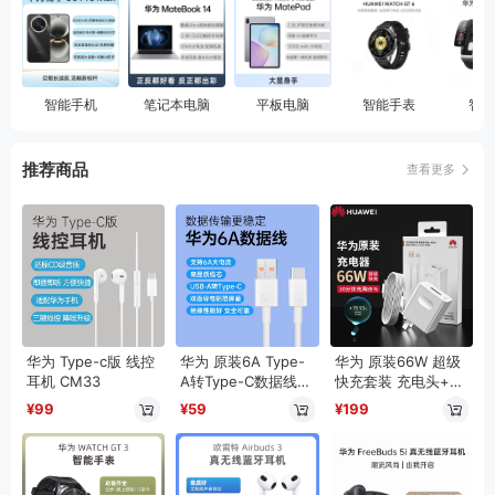
智能手机
笔记本电脑
平板电脑
智能手表
智能
推荐商品
查看更多
显示器
台式机
华为 Type-c版 线控
华为 原装6A Type-
华为 原装66W 超级
耳机 CM33
A转Type-C数据线1
快充套装 充电头+Ty
m CC790
pe-C数据线1m 适配
¥99
¥59
¥199
荣耀