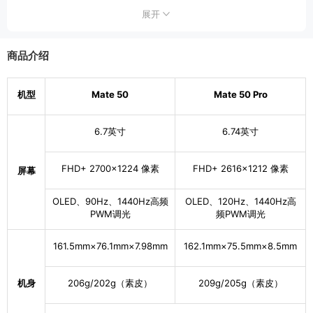
储存卡类型
NM卡
展开
最大存储扩展
256GB
商品介绍
机身尺寸
162.1mm×75.5mm×8.5mm（长×宽×厚）
约209g（曜金黑/冰霜银/流光紫），约205g（昆
机型
Mate 50
Mate 50 Pro
机身重量
仑破晓/昆仑霞光）
6.7英寸
6.74英寸
机身内存
256GB
显示屏幕
FHD+ 2700×1224 像素
FHD+ 2616×1212 像素
屏幕
屏幕尺寸
6.74英寸
OLED、90Hz、1440Hz高频
OLED、120Hz、1440Hz高
PWM调光
频PWM调光
主屏分辨率
FHD+ 2616 x 1212 像素
161.5mm×76.1mm×7.98mm
162.1mm×75.5mm×8.5mm
主屏材质
OLED
刷新率（H
120Hz
机身
206g/202g（素皮）
209g/205g（素皮）
z）