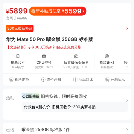
5899
5599
¥
换新补贴后低至
¥
官网价
¥6799
300元
换新补贴
华为 Mate 50 Pro 曜金黑 256GB 标准版
【火热销售】专享300元换新补贴或选免息分期
屏幕尺寸
CPU型号
后置摄像头像素
指纹识别
数据
6.74英寸
骁龙8+ Gen1
5000万像素+ 1300
屏幕指纹
Type
万像素+ 6400万像
素
价格走势
降价通知
商品对比
开箱演示
旧机换钱，限时高价回收
活动
付款价=新机价-旧机回收价-300换新补贴
已选
曜金黑 256GB 标准版 1件