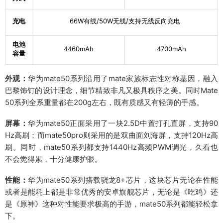
影像系统
充电
66W有线/50W无线/支持无线反向充电
后置摄像头像
5000万像素+ 1300万像素+ 6400万像素
电池
素
4460mAh
4700mAh
容量
前置摄像头像
1300万像素
素
外观：
华为mate50系列沿用了mate家族标志性对称基因，融入
巴黎饰钉的设计理念，细节精致非凡又极具秩序之美。同时Mate
闪光灯
1组LED补光灯
50系列全系重量都在200g左右，既有质感又有轻薄的手感。
后置摄像头： 智能可变光圈、物理光圈10档可
屏幕：
华为mate50正面采用了一块2.5D中置打孔直屏，支持90
调、超级夜景、超级微距、微距视频、视频HDR v
Hz高刷；而mate50pro则采用的是双曲面刘海屏，支持120Hz高
ivid、微距画中画、长焦画中画、微电影、音频变
焦、高像素模式、延时摄影、超大广角、大光圈虚
刷。同时，mate50系列都支持1440Hz高频PWM调光，久看也
化、双景录像、超级夜景、人像模式、专业模式、
不会觉得累，十分健康护眼。
慢动作、全景模式、黑白艺术、流光快门、智能滤
拍摄特色
镜、多机位、水印、文档矫正、AI摄影大师、动态
性能：
华为mate50系列搭载骁龙8+芯片，这块芯片无论在性能
照片、快拍、4D预测追焦、笑脸抓拍、声控拍
或者是能耗上都是非常优秀的安卓旗舰芯片，无论是《吃鸡》还
照、定时拍照、连拍 前置摄像头： 慢动作、智能
广角切换、夜景模式、人像模式、全景模式、趣A
是《原神》这种对性能要求极高的手游，mate50系列都能轻松拿
R、延时摄影、动态照片、智能滤镜、水印、笑脸
下。
抓拍、自拍镜像、声控拍照、定时拍摄