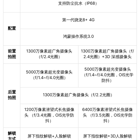
系统与处理器
支持防尘抗水（IP68）
操作系统
HarmonyOS
第一代骁龙8+ 4G
CPU型号
骁龙8+ Gen1
配置
鸿蒙操作系统3.0
核心数
八核
前置
1300万像素超广角摄像头
1300万像素超广角摄像头（f/
CPU最高频率
3.2GHz
拍照
（f/2.4光圈）
2.4光圈）+3D 深感摄像头
GPU型号
Adreno
5000万像素超光变摄像头
5000万像素超光变摄像头
（f/1.4~f/4.0光圈，OIS光学
网络
（f/1.4~f/4.0光圈）
防抖）
手机类型
4G手机,智能手机,双卡双待
后置
1300万像素超广角摄像头（f/2.2光圈）
拍照
4G全网通,移动4G（TD-LTE）,联通4G（TD/FDD
-LTE）,电信4G（TD/FDD-LTE）,联通3G（WCD
1200万像素潜望式长焦摄像
6400万像素潜望式长焦摄像
网络制式
MA）,移动2G/联通2G（GSM ）,电信2G（CDM
头 （f/3.4光圈，OIS光学防
头 （f/3.5光圈，OIS光学防
A）,双卡
抖）
抖）
卡槽1：Nano SIM卡：卡槽2：Nano SIM和NM卡
解锁
SIM卡规格
屏下指纹解锁+人脸解锁
屏下指纹解锁+3D人脸解锁
二选一
方式