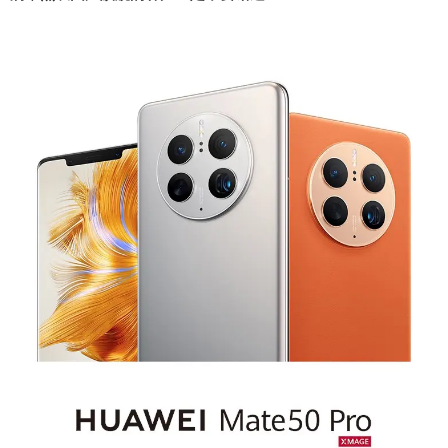
距离感应
支持
重力感应
支持
连接与传输
WiFi标准
WiFi 6
NFC技术
支持
QZSS,Galileo,内置GPS,支持A-GPS,支持Glonas
导航
s,北斗
蓝牙
蓝牙5.2
耳机接口
Type-C
数据接口
Type-C
充电与电池
标配电池
4700mAh