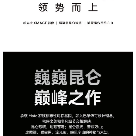
标配支持功率
66W
（W）
充电功率
66W有线，50W无线
（W）
产品特征
屏幕高刷新率,屏幕指纹,无线充电,防水防尘,面部
产品特点
识别解锁,支持NFC,卫星通信,曲面屏
功能特征
120Hz曲面屏,IP68防尘防水,北斗卫星消息