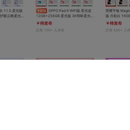
6款 11.5 柔光版
OPPO Pad 6 WiFi版 星光蓝
荣耀平板 MagicP
12GB+256GB 柔光版 3K明眸柔光
10100 mAh
屏；天玑9500s旗舰芯片；10420m
￥待发布
￥待发布
全面屏，全金属一
Ah大电池
已有
100+
人评价
已有
400+
人
对比
对比
收藏
收藏