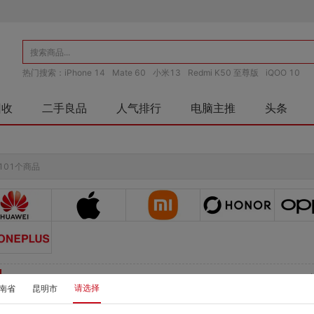
热门搜索：
iPhone 14
Mate 60
小米13
Redmi K50 至尊版
iQOO 10
回收
二手良品
人气排行
电脑主推
头条
101个商品
0-999
1000-1999
2000-2999
3000-3999
4000-4999
500
请选择
南省
昆明市
家长控制
护眼屏
5G上网
4G上网
WiFi上网