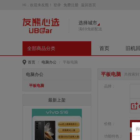
Hi，欢迎来友熊！
登录
免费注册
返回首页
选择城市
满69免邮配送
首页
旧机
全部商品分类
首页
电脑办公
平板电脑
/
/
平板电脑
电脑办公
共搜索到
平板电脑
品牌：
最新上架
价格：
全部
云
功能特色：
全部