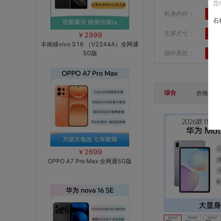
昆
机身内存：
全部
石
主屏尺寸：
全部
￥2999
丰南移vivo S16 （V2244A）全网通
5G版
操作系统：
全部
综合
价格
￥2699
OPPO A7 Pro Max 全网通5G版