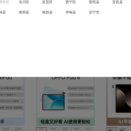
明市区
东川区
呈贡区
晋宁区
富民县
宜良县
2TB
1TB
512GB
256GB
128GB
64GB
林县
嵩明县
禄劝县
寻甸县
安宁市
12英寸及以上
10英寸-12英寸
7英寸-9英寸
iPad OS
Android
Harmony OS
更多选项...
最新上架
仅显示有货
价
对比
对比
收藏
收藏