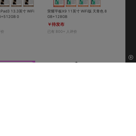
ad3 13.3英寸 WiFi
荣耀平板X9 11英寸 WiFi版 天青色 8
版 月影白 16GB+512GB 0
GB+128GB
￥待发布
评价
已有
800+
人评价
对比
对比
到手价¥2299
收藏
收藏