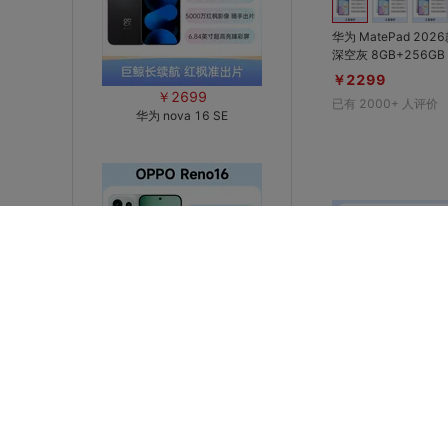
华为 MatePad 202
深空灰 8GB+256GB 护眼云晰柔光
屏，鸿蒙 AI 健康学习，
￥2299
大电池，2.5K高清
￥2699
已有
2000+
人评价
体机身
华为 nova 16 SE
￥4299
OPPO Reno16 （PMM110）