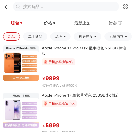
搜索商品...
首页
分类
购物车
我的
综合
价格
最新上架
筛选
新品
二手良品
品牌
机身厚度
机身内存
Apple iPhone 17 Pro Max 星宇橙色 256GB 标准
版
手机热卖榜第7名
9999
￥
4万+条评论
，好评100%
Apple iPhone 17 薰衣草紫色 256GB 标准版
手机热卖榜第10名
5999
￥