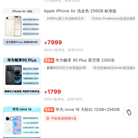
7万+条评论
，好评100%
Apple iPhone Air 浅金色 256GB 标准版
A19Pro第三代3纳米芯片
120Hz ProMotion自适应刷新
7999
￥
4000+条评论
，好评100%
华为畅享 90 Plus 星空黑 256GB
麒麟8000芯片丝滑超好用
华为巨鲸6620mAh电池超长
1799
￥
1000+条评论
，好评100%
华为 nova 16 天际白 12GB+256GB
手机热卖榜第5名