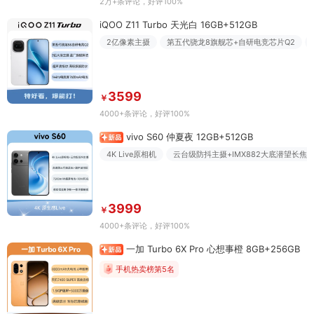
2万+条评论
，好评100%
iQOO Z11 Turbo 天光白 16GB+512GB
2亿像素主摄
第五代骁龙8旗舰芯+自研电竞芯片Q2
3599
￥
4000+条评论
，好评100%
vivo S60 仲夏夜 12GB+512GB
4K Live原相机
云台级防抖主摄+IMX882大底潜望长焦
3999
￥
4000+条评论
，好评100%
一加 Turbo 6X Pro 心想事橙 8GB+256GB
手机热卖榜第5名