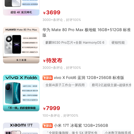
3699
￥
3000+条评论
，好评100%
华为 Mate 80 Pro Max 极地银 16GB+512GB 标准
版
麒麟9030 Pro芯片+全新 HarmonyOS 6
硬核性能
待发布
￥
3000+条评论
，好评100%
vivo X Fold6 蓝洞 12GB+256GB 标准版
全新AI原子工作台一屏四用
蔡司2亿超级主摄+超级长焦
7999
￥
100+条评论
，好评100%
小米 17T 冰莓紫 12GB+256GB
「全能影像旗舰」徕卡 5X 潜望长焦
小米数字旗舰质感