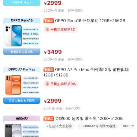
2999
￥
5000+条评论
，好评100%
OPPO Reno16 怦然星动 12GB+256GB
手机热卖榜第1名
3499
￥
6000+条评论
，好评100%
OPPO A7 Pro Max 全网通5G版 前橙似锦
12GB+512GB
手机热卖榜第9名
2999
￥
200+条评论
，好评100%
荣耀600 超级版 曜石黑 12GB+512GB
2亿超清大底影像
8600mAh青海湖大电池
8000n