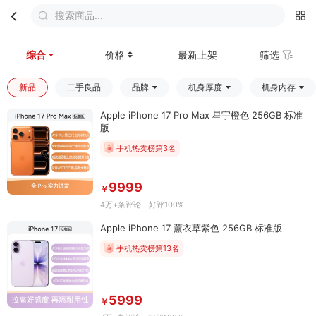
搜索商品...
首页
分类
购物车
我的
综合
价格
最新上架
筛选
新品
二手良品
品牌
机身厚度
机身内存
Apple iPhone 17 Pro Max 星宇橙色 256GB 标准
版
手机热卖榜第3名
9999
￥
4万+条评论
，好评100%
Apple iPhone 17 薰衣草紫色 256GB 标准版
手机热卖榜第13名
5999
￥