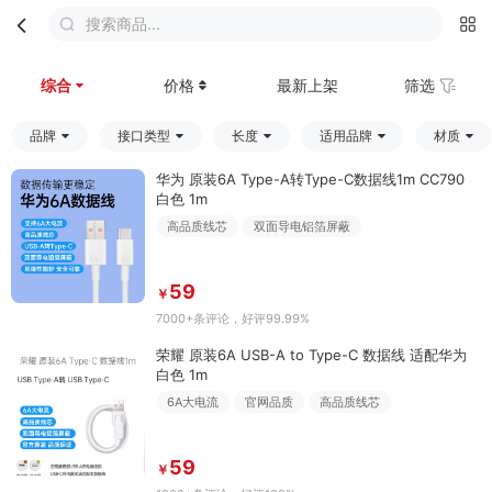
搜索商品...
首页
分类
购物车
我的
综合
价格
最新上架
筛选
品牌
接口类型
长度
适用品牌
材质
华为 原装6A Type-A转Type-C数据线1m CC790
白色 1m
高品质线芯
双面导电铝箔屏蔽
59
￥
7000+条评论
，好评99.99%
荣耀 原装6A USB-A to Type-C 数据线 适配华为
白色 1m
6A大电流
官网品质
高品质线芯
59
￥