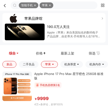
智能手机
苹果
首页
分类
购物车
我的
苹果品牌馆
190.0万人关注
Apple（苹果）来自美国知名的数码电子
产品品牌，由史蒂夫·乔布斯等人在1976年
4月1日创立，总部位于加利福尼亚州，硬
件产品包括Mac、iPod、iPhone和iPad
综合
价格
最新上架
筛选
新品
二手良品
苹果
机身厚度
机身内存
Apple iPhone 17 Pro Max 星宇橙色 256GB 标准
版
手机热卖榜第2名
9999
￥
4万+条评论
，好评100%